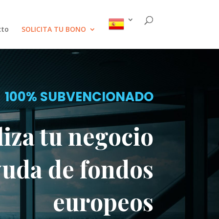
cto
SOLICITA TU BONO
100% SUBVENCIONADO
liza tu negocio
yuda de fondos
europeos