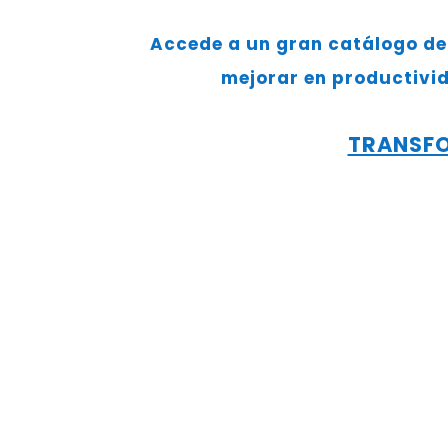
Accede a un gran catálogo de 
mejorar en productivid
TRANSFO
¿A QUIÉN VA DI
El programa Kit Digital es una de l