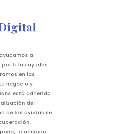
Digital
e ayudamos a
 por ti las ayudas
oramos en las
tu negocio y
ions está adherido
alización del
ión de las ayudas se
cuperación,
spaña, financiado