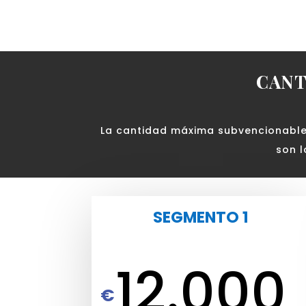
analítica.
CANT
La cantidad máxima subvencionable
son 
SEGMENTO 1
12.000
€