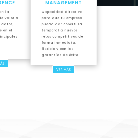
IGENCE
MANAGEMENT
en la
Capacidad directiva
e valor a
para que tu empresa
s datos,
pueda dar cobertura
 en el
temporal a nuevos
incipales
retos competitivos de
forma inmediata,
flexible y con las
garantías de éxito.
MÁS
VER MÁS