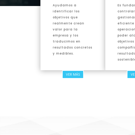
Ayudamos a
Es fund
identificar los
controlar
objetivos que
gestiona
realmente crean
eficiente
valor para la
operacio
empresa y los
poder al
traducimos en
objetivos
resultados concretos
compañía
y medibles.
resultad
sostenibl
VER MÁS
VE