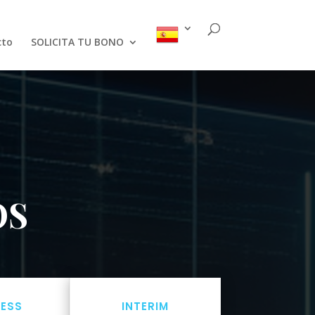
cto
SOLICITA TU BONO
OS
NESS
INTERIM