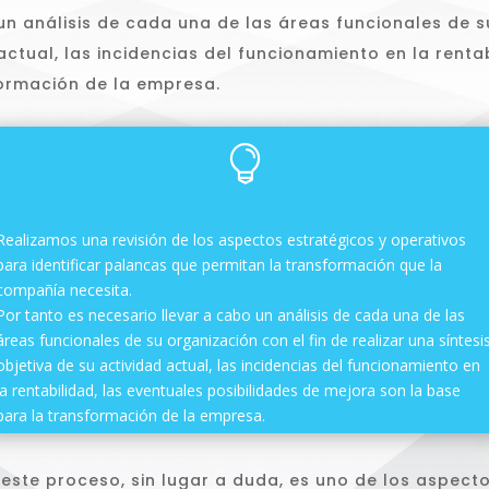
un análisis de cada una de las áreas funcionales de su
actual, las incidencias del funcionamiento en la renta
formación de la empresa.

Realizamos una revisión de los aspectos estratégicos y operativos
para identificar palancas que permitan la transformación que la
compañía necesita.
Por tanto es necesario llevar a cabo un análisis de cada una de las
áreas funcionales de su organización con el fin de realizar una síntesi
objetiva de su actividad actual, las incidencias del funcionamiento en
la rentabilidad, las eventuales posibilidades de mejora son la base
para la transformación de la empresa.
 este proceso, sin lugar a duda, es uno de los aspect