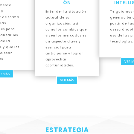
ÓN
INTELL
amental
 y
Entender la situación
Te guiamos 
r de forma
actual de su
generación d
 las
organización, así
partir de tu
nes para
como los cambios que
asesorándote
canzar los
viven los mercados es
uso de las pr
 de la
un aspecto clave y
tecnologías.
 y que los
esencial para
os sean
anticiparse y lograr
es.
aprovechar
VER 
oportunidades.
R MÁS
VER MÁS
ESTRATEGIA